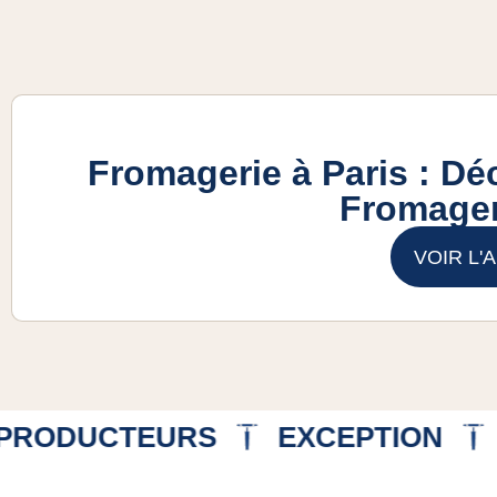
Fromagerie à Paris : Dé
Fromager
VOIR L'
PRODUCTEURS
EXCEPTION